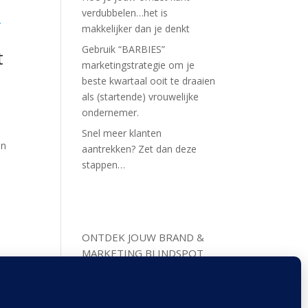
verdubbelen…het is
makkelijker dan je denkt
Gebruik “BARBIES”
t
marketingstrategie om je
beste kwartaal ooit te draaien
als (startende) vrouwelijke
ondernemer.
Snel meer klanten
en
aantrekken? Zet dan deze
stappen…
ONTDEK JOUW BRAND &
MARKETING BLINDSPOT
WAARDOOR JE NU NIET DE
OMZET HEBT DIE JE WILT.