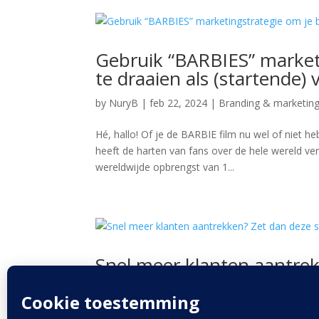
Gebruik “BARBIES” marketi
te draaien als (startende)
by
NuryB
|
feb 22, 2024
|
Branding & marketin
Hé, hallo! Of je de BARBIE film nu wel of niet heb
heeft de harten van fans over de hele wereld ve
wereldwijde opbrengst van 1...
Snel meer klanten aantre
by
NuryB
|
feb 7, 2024
|
Branding & marketing